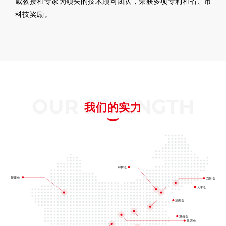
威教授和专家为领头的技术顾问团队，荣获多项专利和省、市
科技奖励。
OUR STRENGTH
我们的实力
廊坊仓
新疆仓
沈阳仓
天津仓
济南仓
温县仓
陕西仓