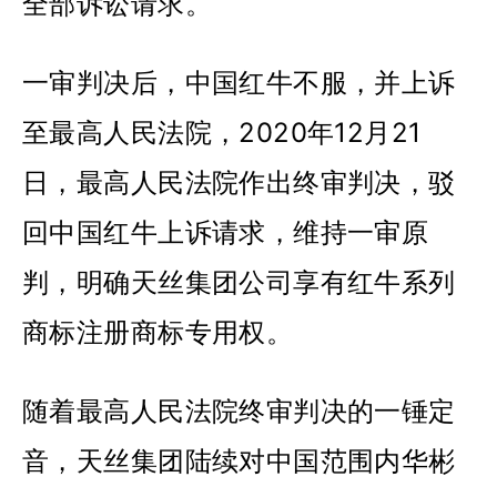
全部诉讼请求。
一审判决后，中国红牛不服，并上诉
至最高人民法院，2020年12月21
日，最高人民法院作出终审判决，驳
回中国红牛上诉请求，维持一审原
判，明确天丝集团公司享有红牛系列
商标注册商标专用权。
随着最高人民法院终审判决的一锤定
音，天丝集团陆续对中国范围内华彬