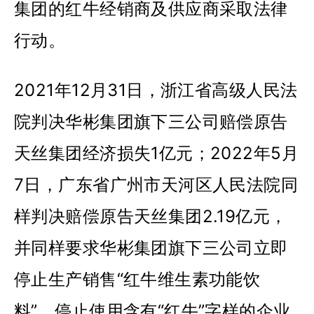
集团的红牛经销商及供应商采取法律
行动。
2021年12月31日，浙江省高级人民法
院判决华彬集团旗下三公司赔偿原告
天丝集团经济损失1亿元；2022年5月
7日，广东省广州市天河区人民法院同
样判决赔偿原告天丝集团2.19亿元，
并同样要求华彬集团旗下三公司立即
停止生产销售“红牛维生素功能饮
料”，停止使用含有“红牛”字样的企业