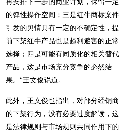
再安排下一步的商业计划，保留一定
的弹性操作空间；三是红牛商标案件
引发的舆情具有一定的不确定性，提
前下架红牛产品也是趋利避害的正常
选择；四是可能有同质化的相关替代
产品，这是市场充分竞争的必然结
果。”王文俊说道。
此外，王文俊也指出，对部分经销商
的下架行为，没有必要过度解读，这
是法律规则与市场规则共同作用下的