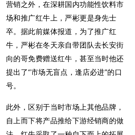
营销之外，在深耕国内功能性饮料市
场和推广红牛上，严彬更是身先士
卒。据此前媒体报道，为了推广红
牛，严彬在冬天亲自带团队去长安街
向的哥免费赠送红牛，甚至当时他还
提出了“市场无盲点，逢店必进”的口
号。
此外，区别于当时市场上其他品牌，
自上而下将产品推给下游经销商的做
法，红牛采取了一种自下而上的拓展