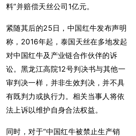
料”并赔偿天丝公司1亿元。
紧随其后的25日，中国红牛发布声明
称，2016年起，泰国天丝在多地发起
对中国红牛及产业链合作伙伴的诉
讼。黑龙江高院12号判决书与其他一
审判决一样，并非生效判决，并不具
有既判力或执行力。相关当事人将依
法上诉以维护自身合法权益。
同时，对于“中国红牛被禁止生产销