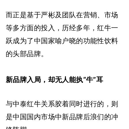
而正是基于严彬及团队在营销、市场
等多方面的投入，历经多年，红牛一
跃成为了中国家喻户晓的功能性饮料
的头部品牌。
新品牌入局，却无人能执“牛”耳
与中泰红牛关系胶着同时进行的，则
是中国国内市场中新品牌后浪们的冲