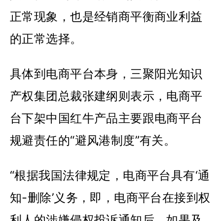
正常现象，也是经销商平衡商业利益
的正常选择。
具体到电商平台本身，三聚阳光知识
产权集团总裁张建纲则表示，电商平
台下架中国红牛产品主要跟电商平台
规避责任的“避风港制度”有关。
“根据我国法律规定，电商平台具有‘通
知-删除’义务，即，电商平台在接到权
利人的涉嫌侵权投诉通知后，如果及