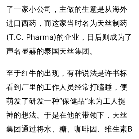
了一家小公司，主做的生意是从海外
进口西药，而这家当时名为天丝制药
(T.C. Pharma)的企业，日后则成为了
声名显赫的泰国天丝集团。
至于红牛的出现，有种说法是许书标
看到厂里的工作人员经常打瞌睡，便
萌发了研发一种“保健品”来为工人提
神的想法。于是在他的带领下，天丝
集团通过将水、糖、咖啡因、维生素B